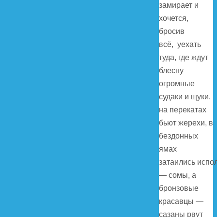
замирает и
хочется,
бросив
всё, уехать
туда, где ждут
блесну
огромные
судаки и щуки,
на перекатах
бьют жерехи, в
бездонных
ямах
затаились испо
— сомы, а
бронзовые
красавцы —
сазаны рвут