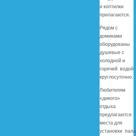
и коптилки
прилагаются.
Рядом с
домиками
оборудованы
душевые с
холодной и
горячей водой
круглосуточно.
Любителям
«дикого»
отдыха
предлагаются
места для
установки пала