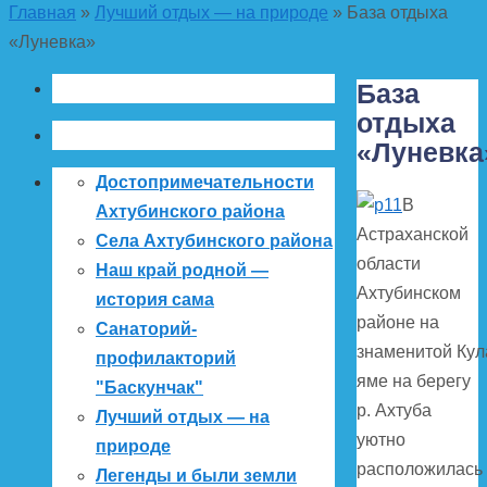
Главная
»
Лучший отдых — на природе
»
База отдыха
«Луневка»
База
отдыха
«Луневка
Достопримечательности
В
Ахтубинского района
Астраханской
Села Ахтубинского района
области
Наш край родной —
Ахтубинском
история сама
районе на
Санаторий-
знаменитой Кул
профилакторий
яме на берегу
"Баскунчак"
р. Ахтуба
Лучший отдых — на
уютно
природе
расположилась
Легенды и были земли