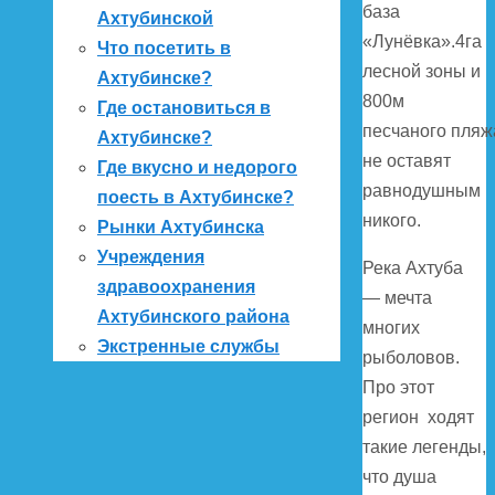
база
Ахтубинской
«Лунёвка».4га
Что посетить в
лесной зоны и
Ахтубинске?
800м
Где остановиться в
песчаного пляж
Ахтубинске?
не оставят
Где вкусно и недорого
равнодушным
поесть в Ахтубинске?
никого.
Рынки Ахтубинска
Учреждения
Река Ахтуба
здравоохранения
— мечта
Ахтубинского района
многих
Экстренные службы
рыболовов.
Про этот
регион ходят
такие легенды,
что душа