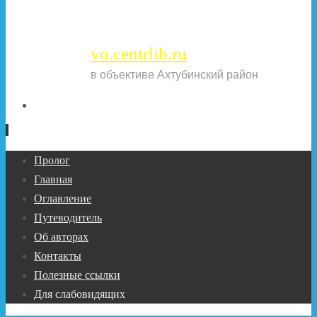
vo.centrlib.ru
в объективе Ахтубинский район
Перейти
Пролог
к
Главная
содержимому
Оглавление
Путеводитель
Об авторах
Контакты
Полезные ссылки
Для слабовидящих