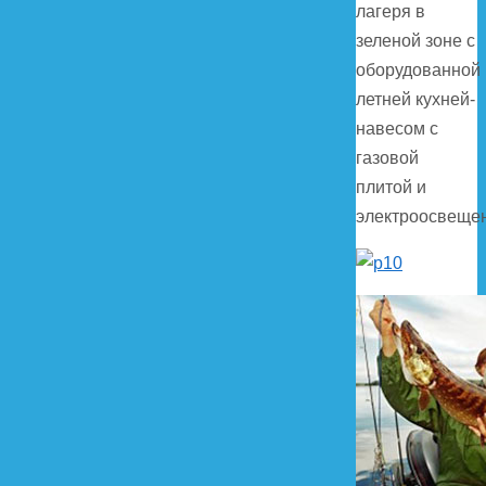
лагеря в
зеленой зоне с
оборудованной
летней кухней-
навесом с
газовой
плитой и
электроосвеще