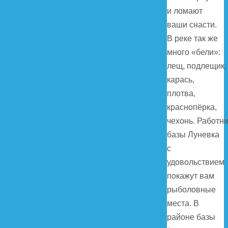
и ломают
ваши снасти.
В реке так же
много «бели»:
лещ, подлещик,
карась,
плотва,
краснопёрка,
чехонь. Работн
базы Луневка
с
удовольствием
покажут вам
рыболовные
места. В
районе базы