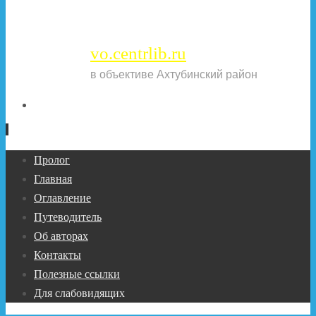
vo.centrlib.ru
в объективе Ахтубинский район
Перейти
Пролог
к
Главная
содержимому
Оглавление
Путеводитель
Об авторах
Контакты
Полезные ссылки
Для слабовидящих