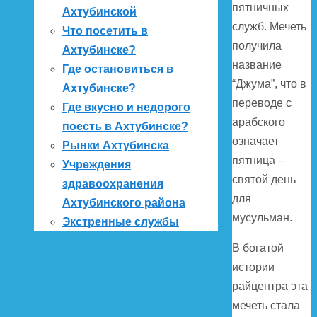
пятничных
Ахтубинской
служб. Мечеть
Что посетить в
получила
Ахтубинске?
название
Где остановиться в
“Джума”, что в
Ахтубинске?
переводе с
Где вкусно и недорого
арабского
поесть в Ахтубинске?
означает
Рынки Ахтубинска
пятница –
Учреждения
святой день
здравоохранения
для
Ахтубинского района
мусульман.
Экстренные службы
В богатой
истории
райцентра эта
мечеть стала