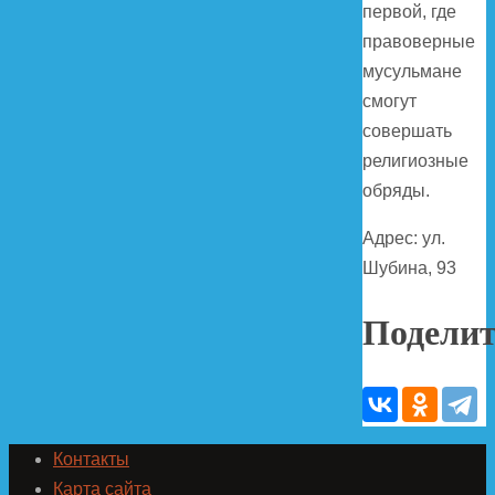
первой, где
правоверные
мусульмане
смогут
совершать
религиозные
обряды.
Адрес: ул.
Шубина, 93
Поделит
Контакты
Карта сайта