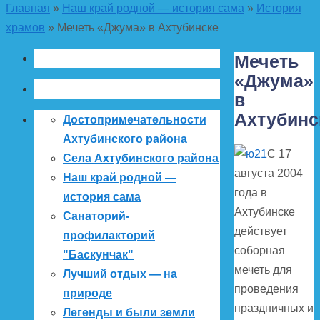
Главная
»
Наш край родной — история сама
»
История
храмов
»
Мечеть «Джума» в Ахтубинске
Мечеть
«Джума»
в
Ахтубинс
Достопримечательности
Ахтубинского района
С 17
Села Ахтубинского района
августа 2004
Наш край родной —
года в
история сама
Ахтубинске
Санаторий-
действует
профилакторий
соборная
"Баскунчак"
мечеть для
Лучший отдых — на
проведения
природе
праздничных и
Легенды и были земли