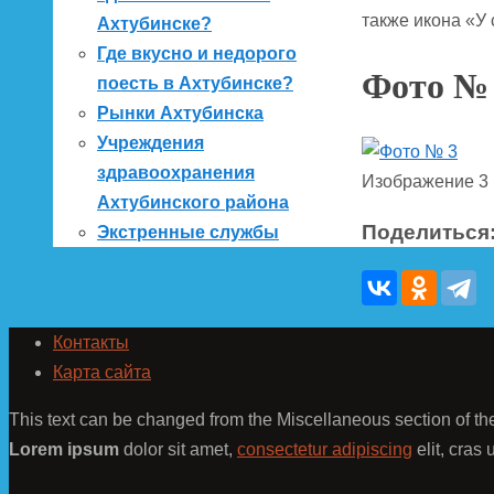
также икона «У
Ахтубинске?
Где вкусно и недорого
Фото №
поесть в Ахтубинске?
Рынки Ахтубинска
Учреждения
здравоохранения
Изображение 3 
Ахтубинского района
Поделиться
Экстренные службы
Контакты
Карта сайта
This text can be changed from the Miscellaneous section of th
Lorem ipsum
dolor sit amet,
consectetur adipiscing
elit, cras