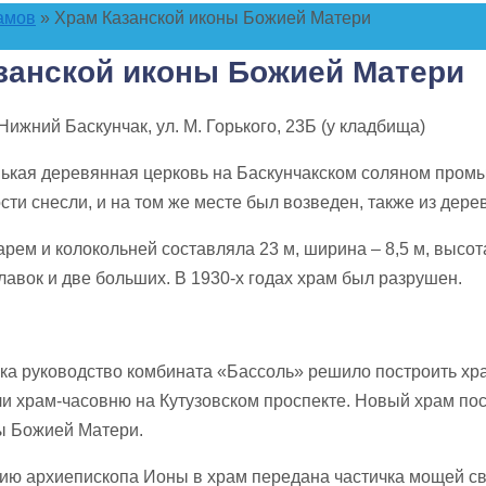
амов
»
Храм Казанской иконы Божией Матери
занской иконы Божией Матери
Нижний Баскунчак, ул. М. Горького, 23Б (у кладбища)
ькая деревянная церковь на Баскунчакском соляном промыс
ости снесли, и на том же месте был возведен, также из дер
арем и колокольней составляла 23 м, ширина – 8,5 м, высот
лавок и две больших. В 1930-х годах храм был разрушен.
ека руководство комбината «Бассоль» решило построить хра
и храм-часовню на Кутузовском проспекте. Новый храм пост
ы Божией Матери.
ию архиепископа Ионы в храм передана частичка мощей свя