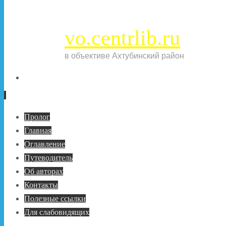
vo.centrlib.ru
в объективе Ахтубинский район
Перейти
Пролог
к
Главная
содержимому
Оглавление
Путеводитель
Об авторах
Контакты
Полезные ссылки
Для слабовидящих