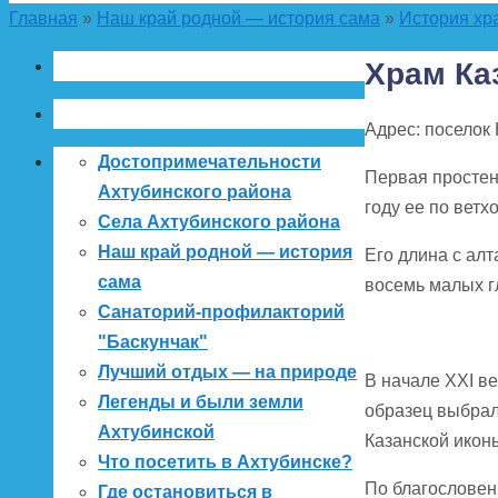
Главная
»
Наш край родной — история сама
»
История хр
Храм Ка
Адрес: поселок 
Достопримечательности
Первая простен
Ахтубинского района
году ее по ветх
Села Ахтубинского района
Наш край родной — история
Его длина с алт
сама
восемь малых г
Санаторий-профилакторий
"Баскунчак"
Лучший отдых — на природе
В начале XXI в
Легенды и были земли
образец выбрал
Ахтубинской
Казанской икон
Что посетить в Ахтубинске?
По благословен
Где остановиться в