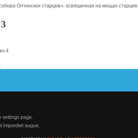
 собора Оптинских старцев», освященная на мощах старцев
 3
из 4
:
e settings page.
 ut imperdiet augue.