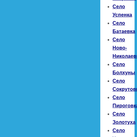
Село
Успенка
Село
Батаевка
Село
Ново-
Николаев
Село
Болхуны
Село
Сокрутов
Село
Пироговк
Село
Золотуха
Село