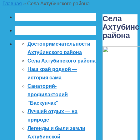
Главная
»
Села Ахтубинского района
Села
Ахтубинс
района
Достопримечательности
Ахтубинского района
Села Ахтубинского района
Наш край родной —
история сама
Санаторий-
профилакторий
"Баскунчак"
Лучший отдых — на
природе
Легенды и были земли
Ахтубинской