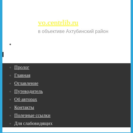
vo.centrlib.ru
в объективе Ахтубинский район
Перейти
Пролог
к
Главная
содержимому
Оглавление
Путеводитель
Об авторах
Контакты
Полезные ссылки
Для слабовидящих