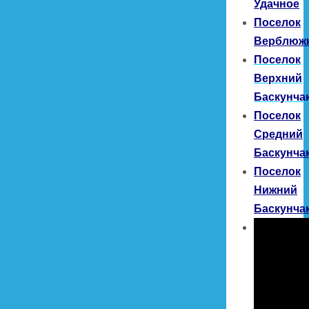
Удачное
Поселок
Верблюж
Поселок
Верхний
Баскунча
Поселок
Средний
Баскунча
Поселок
Нижний
Баскунча