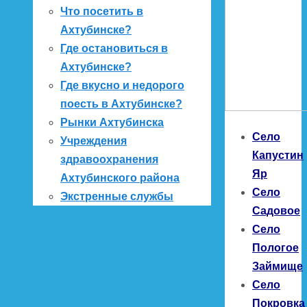
Что посетить в
Ахтубинске?
Где остановиться в
Ахтубинске?
Где вкусно и недорого
поесть в Ахтубинске?
Рынки Ахтубинска
Село
Учреждения
Капустин
здравоохранения
Яр
Ахтубинского района
Село
Экстренные службы
Садовое
Село
Пологое
Займище
Село
Покровка