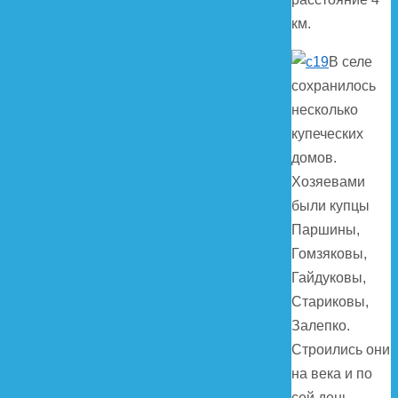
км.
В селе
сохранилось
несколько
купеческих
домов.
Хозяевами
были купцы
Паршины,
Гомзяковы,
Гайдуковы,
Стариковы,
Залепко.
Строились они
на века и по
сей день