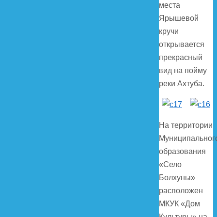
места
Ярышевой
кручи
открывается
прекрасный
вид на пойму
реки Ахтуба.
На территории
Муниципальног
образования
«Село
Болхуны»
расположен
МКУК «Дом
Культуры» на