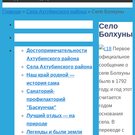
Главная
»
Села Ахтубинского района
»
Село Болхуны
Село
Болхуны
Первое
Достопримечательности
официальное
Ахтубинского района
сообщение о
Села Ахтубинского района
селе Болхуны
Наш край родной —
было в 1792
история сама
году, и год этот
Санаторий-
считается
профилакторий
годом
"Баскунчак"
основания
Лучший отдых — на
села. В
природе
переводе с
Легенды и были земли