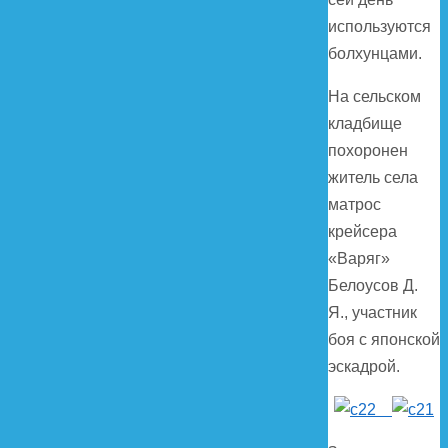
используются
болхунцами.
На сельском
кладбище
похоронен
житель села
матрос
крейсера
«Варяг»
Белоусов Д.
Я., участник
боя с японской
эскадрой.