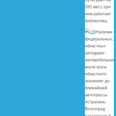
265 мест, при
нем работает
библиотека.
Наличие
федеральных,
областных
автодорог:
автомобильная
магистраль
областного
значения: до
ближайшей
автотрассы
Астрахань-
Волгоград
расстояние 4