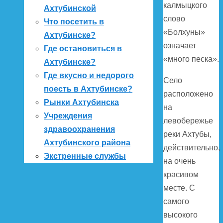
калмыцкого
Ахтубинской
слово
Что посетить в
«Болхуны»
Ахтубинске?
означает
Где остановиться в
«много песка».
Ахтубинске?
Где вкусно и недорого
Село
поесть в Ахтубинске?
расположено
Рынки Ахтубинска
на
Учреждения
левобережье
здравоохранения
реки Ахтубы,
Ахтубинского района
действительно,
Экстренные службы
на очень
красивом
месте. С
самого
высокого