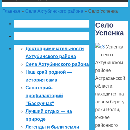
Главная
»
Села Ахтубинского района
»
Село Успенка
Село
Успенка
Успенка
Достопримечательности
— село в
Ахтубинского района
Ахтубинском
Села Ахтубинского района
районе
Наш край родной —
Астраханской
история сама
области,
Санаторий-
находится на
профилакторий
левом берегу
"Баскунчак"
реки Волги,
Лучший отдых — на
южнее
природе
районного
Легенды и были земли