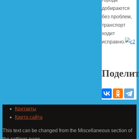
добираются
без проблем,
транспорт
ходит
исправно.
Поделит
Контакты
Карта сайта
This text can be changed from the Miscellaneous section of
the settings page.