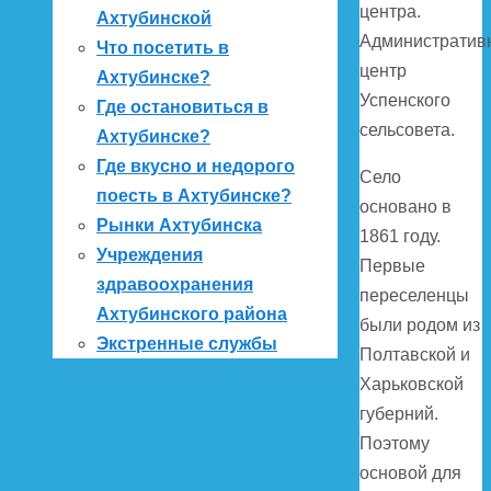
центра.
Ахтубинской
Административ
Что посетить в
центр
Ахтубинске?
Успенского
Где остановиться в
сельсовета.
Ахтубинске?
Где вкусно и недорого
Село
поесть в Ахтубинске?
основано в
Рынки Ахтубинска
1861 году.
Учреждения
Первые
здравоохранения
переселенцы
Ахтубинского района
были родом из
Экстренные службы
Полтавской и
Харьковской
губерний.
Поэтому
основой для